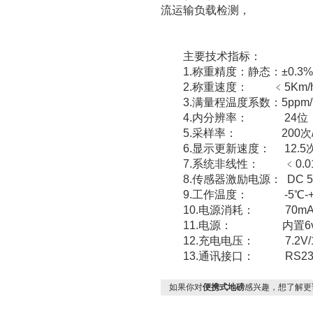
流运输负载检测，
主要技术指标：
1.称重精度：静态：±0.3%F.S
2.称重速度： ﹤5Km/
3.满量程温度系数：5ppm
4.内分辨率： 24位
5.采样率： 200次/
6.显示更新速度： 12.5次
7.系统非线性： ﹤0.0
8.传感器激励电源： DC 5v
9.工作温度： -5℃-+
10.电源消耗： 70mA(不
11.电源： 内置6v-
12.充电电压： 7.2V/1A
13.通讯接口： RS23
如果你对
便携式地磅
感兴趣，想了解更