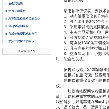
便携式地磅
便携式地磅
动态轴重仪仪表主要技术参
便携式轴重秤
1、动态轴重仪仪表分为有
汽车制造检验单位轴重仪
2、外壳采用高档铝合金手提
查超治超轴重仪
3、采用带背光的点阵液晶
4、中英文显示和打印，用
有线传输便携式轴重仪
5、可方便输入完整车牌号，
手持式便携式轴重仪
6、可存储1300条车辆检
7、具有完备的检索和统计
查看全部产品
8、交直流两用，可使用汽车
时，能自动关机。
便携式地磅厂家 车辆轴重
便携式轴重仪现广泛应用于
便携式轴重仪又称为便携式
仪。
一块仪表搭配两块称重板进
款），这种称重方式的优势在
轻松解决，只需车速在5km/
式，误差较大一些，适用于公路运