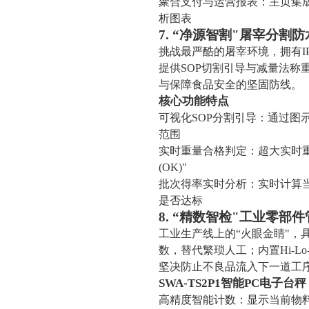
聚合支付与运营报表：主页集成
析图表
7. “净源智割"屠宰分割
挑战最严酷的屠宰环境，拥有IP
提供SOP切割引导与减量法
与保障食品安全的坚固防线。
核心功能特点
可视化SOP分割引导：通过
范围
实时重量合格判定：超大实时重
(OK)"
批次得率实时分析：实时计算
是否达标
8. “精数智检"工业零部
工业生产线上的“火眼金睛"
数，替代繁琐人工；内置Hi-
坚决防止不良品流入下一道工
SWA-TS2P1智能PC电子台秤
高精度智能计数：显示当前物