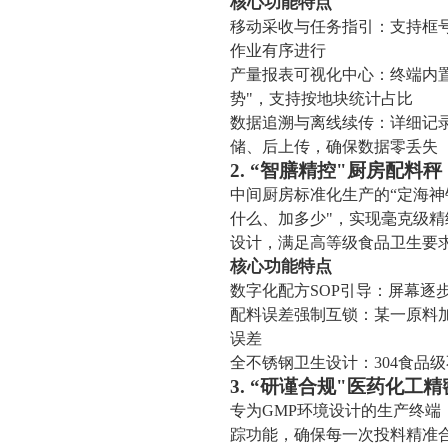
核心功能特点
移动采收与任务指引：支持框
作业有序进行
产量报表可视化中心：终端内置
势"，支持按地块统计占比
数据追溯与离线续传：详细记
储、后上传，确保数据零丢失
2. “智膳精控"厨房配料秤
中间厨房标准化生产的“定海神
什么、加多少"，实现毫克级
设计，满足高等级食品卫生要
核心功能特点
数字化配方SOP引导：屏幕逐
配料误差强制互锁：某一原料
误差
全不锈钢卫生设计：304食品
3. “研谨合规"医药化工
专为GMP环境设计的生产终端
踪功能，确保每一次投料精准