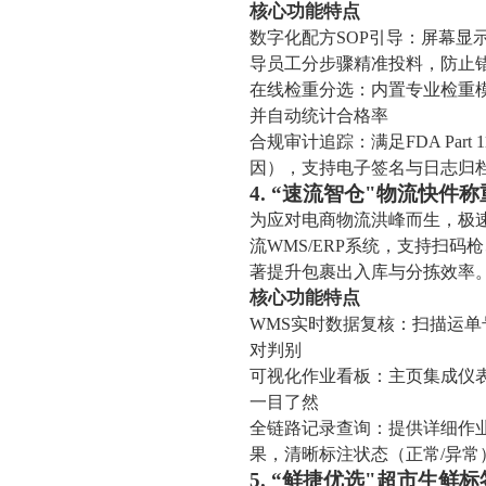
核心功能特点
数字化配方SOP引导：屏幕显
导员工分步骤精准投料，防止
在线检重分选：内置专业检重模
并自动统计合格率
合规审计追踪：满足FDA Pa
因），支持电子签名与日志归
4. “速流智仓"物流快件
为应对电商物流洪峰而生，极
流WMS/ERP系统，支持扫码
著提升包裹出入库与分拣效率
核心功能特点
WMS实时数据复核：扫描运单
对判别
可视化作业看板：主页集成仪
一目了然
全链路记录查询：提供详细作
果，清晰标注状态（正常/异常
5. “鲜捷优选"超市生鲜