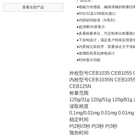
产品优势：
●电磁力传感器，确保准确的称量结
查看全部产品
●RS232及USB双向接口
●内部砝码校准（N系列）
●超清晰VA屏显示
●多重称量单位，可定制单位称重模
●下挂钩设计，满足客户特殊应用需
●内置独立双程序，双重保证天平准
●玻璃防风罩抗静电设计
●时钟显示功能
外校型号CEB1035 CEB1055 CE
内校型号CEB1035N CEB1055N
CEB125N
称量范围
120g/31g 120g/51g 120g/81g 
读取精度
0.1mg/0.01mg 0.01mg 0.01mg
稳定时间
约2秒/3秒 约3秒 约3秒
预热时间