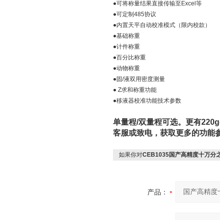
●可将称量结果直接传输至Excel等
●可定制485协议
●内置天平自动校准模式（限内校款）
●基础称重
●计件称重
●百分比称重
●动物称重
●固/液双用密度测量
● Z求和称重功能
●移液器校准功能技术参数
单量程/双量程可选。更有220g
客服或致电，获取更多的功能
如果你对
CEB1035国产高精度十万分
产品：