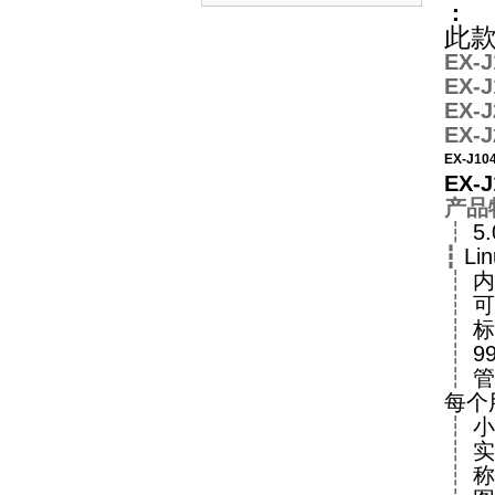
：
此
EX-J
EX-
EX-
EX-
EX-J
EX
产品
┇
5
┇
L
┇
内
┇
可
┇
标
┇
9
┇
管
每个
┇
小
┇
实
┇
称