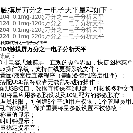
款触摸屏万分之一电子天平量程如下：
104
0.1mg-120g万分之一电子分析天平
J124
0.1mg-
120g万分之一电子分析天平
J204
0.1mg-
220g万分之一电子分析天平
J224
0.1mg-
220g万分之一电子分析天平
104触摸屏万分之一电子分析天平
-J104触摸屏万分之一电子分析天平
特点：
.0寸电容式触摸屏，直观的操作界面，快捷图标菜
inux操作系统，支持在线更新系统文件；
置固/液密度直读程序（需配备赞维密度组件）；
搭配USB鼠标或者无线鼠标进行操作；
配USB接口，数据直接保存到U盘，可转换多种文
9组称量应用参数预设以及10组配方的参数预存；
理员权限，可创建5个普通用户权限，1个管理员用
用户的权限，保护重要称量参数设置不被修改；
称量值显示；
时时钟显示；
量稳定提示音；