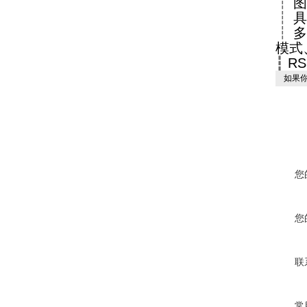
┇
图
┇
具
┇
多
模式
┇
R
如果你
您
您
联
常