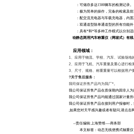
：
可储存多达
1500
辆车的检测记录。
：
极为简单的操作，完备的检索及统
：
配交流充电器与车载充电器，内置
：
双通道型除单通道型的所有功能外
：
具有*和*等多种工作模式以分别
动静态两用汽车称重仪（网坡式）有线
应用领域：
1
、应用于物流、学校、汽车、试验场地的
2
、应用于飞机、汽车重量及重心进行检
3
、尺寸、规格、称重重量可以根据用户
?
关于售后服务：
我司保证所售产品均为我厂*。
我公司保证所售产品在质保期内因非人为
我公司保证所售产品均能通过国家计量所
我公司保证所售产品在接到用户报修时，
,
如果您对天平感兴趣或者有疑问
,
请点击
--
责任编辑
:
上海赞维
----
商务部
本文标签：
动态无线便携式轴重仪