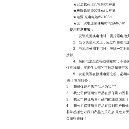
★安全载荷:125%zui大秤量
★极限载荷:500%zui大秤量
★电源:充电电池6V/10Ah
★充一次电连续使用时间:≥60小时
使用注意事项：
1、安装或更换电池时，需拧紧电池夹
2、当仪表显示欠压，应立即更换电池
3、电池组长期不用时，应隔一定时间
接触。
4、装卸电池组连接线插座时，不要用
住夹线帽，应抓住头部的可转动帽进行装
5、发射装置在接通电源之前，必须将
关于售后服务：
1、 我司保证所售产品均为我厂*。
2、 我公司保证所售产品在质保期内因
3、 我公司保证所售产品均能通过国家
4、 我公司保证所售产品在接到用户报修
非常感谢您对我们产品的关注,如果您对天
会做得更好！