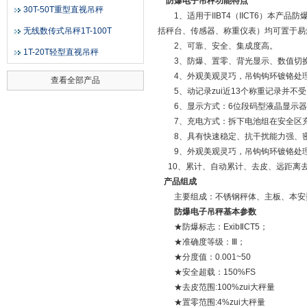
防爆电子吊秤
功能特点
30T-50T重型直视吊秤
1、适用于IIBT4（IICT6）本产
无线数传式吊秤1T-100T
括秤台、传感器、称重仪表）均可置于易
2、可靠、安全、集成度高。
1T-20T轻型直视吊秤
3、防爆、置零、背光显示、数值切换
4、外观美观灵巧，吊钩钩环镀铬处
查看全部产品
5、动记录zui近13个称重记录并不
6、显示方式：6位段码型液晶显示器，
7、充电方式：拆下电池组在安全区
8、具有快速稳定、抗干扰能力强、密
9、外观美观灵巧，吊钩钩环镀铬处
10、累计、自动累计、去皮、远距离
产品组成
主要组成：不锈钢秤体、主板、本安型传
防爆电子吊秤
基本参数
★防爆标志：ExibⅡCT5；
★准确度等级：Ⅲ；
★分度值：0.001~50
★安全超载：150%FS
★去皮范围:100%zui大秤量
★置零范围:4%zui大秤量