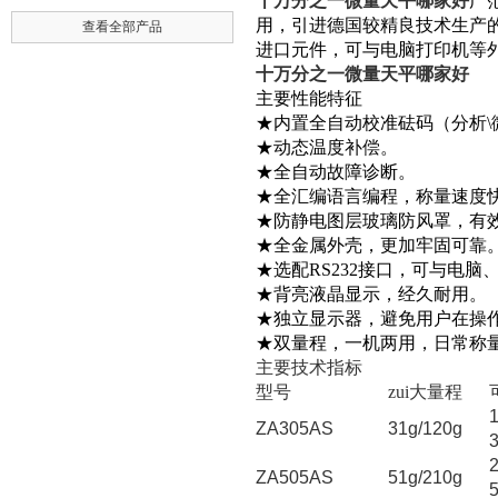
十万分之一微量天平哪家好
广
用，引进德国较精良技术生产
查看全部产品
进口元件，可与电脑打印机等
十万分之一微量天平哪家好
主要性能特征
★内置全自动校准砝码（分析\
★动态温度补偿。
★全自动故障诊断。
★全汇编语言编程，称量速度
★防静电图层玻璃防风罩，有
★全金属外壳，更加牢固可靠
★选配RS232接口，可与电
★背亮液晶显示，经久耐用。
★独立显示器，避免用户在操
★双量程，一机两用，日常称
主要技术指标
型号
zui大量程
ZA305AS
31g/120g
ZA505AS
51g/210g