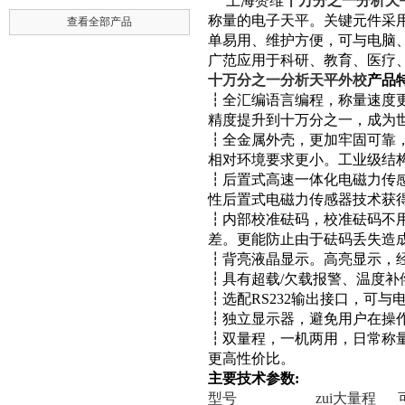
上海赞维
十万分之一分析天
称量的电子天平。关键元件采
查看全部产品
单易用、维护方便，可与电脑
广范应用于科研、教育、医疗
十万分之一分析天平外校
产品
┇
全汇编语言编程，称量速度
精度提升到十万分之一，成为
┇
全金属外壳，更加牢固可靠
相对环境要求更小。工业级结
┇
后置式高速一体化电磁力传
性后置式电磁力传感器技术获
┇
内部校准砝码，校准砝码不
差。更能防止由于砝码丢失造
┇
背亮液晶显示。高亮显示，
┇
具有超载
/
欠载报警、温度补
┇
选配
RS232
输出接口，可与
┇
独立显示器，避免用户在操
┇
双量程，一机两用，日常称
更高性价比。
主要技术参数
:
型号
zui大量程