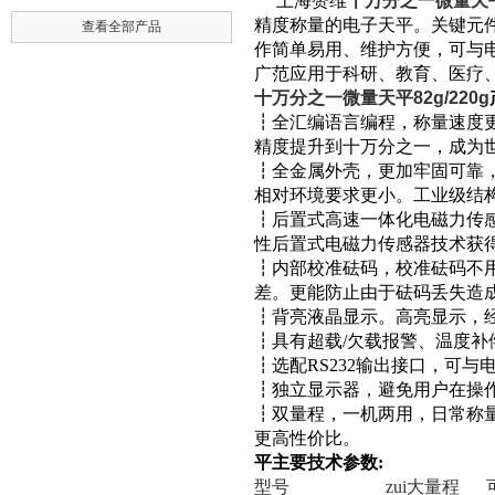
上海赞维
十万分之一微量天平8
精度称量的电子天平。关键元
查看全部产品
作简单易用、维护方便，可与
广范应用于科研、教育、医疗
十万分之一微量天平82g/220g
┇
全汇编语言编程，称量速度
精度提升到十万分之一，成为
┇
全金属外壳，更加牢固可靠
相对环境要求更小。工业级结
┇
后置式高速一体化电磁力传
性后置式电磁力传感器技术获
┇
内部校准砝码，校准砝码不
差。更能防止由于砝码丢失造
┇
背亮液晶显示。高亮显示，
┇
具有超载
/
欠载报警、温度补
┇
选配
RS232
输出接口，可与
┇
独立显示器，避免用户在操
┇
双量程，一机两用，日常称
更高性价比。
平主要技术参数
:
型号
zui大量程