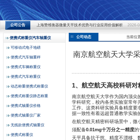
上海赞维衡器微量天平技术优势与行业应用价值解析
2026-0
公司公告
上海赞维衡器微量天平技术优势与行业应用价值解析
2026-0
上海赞维衡器有限公司
上海赞维衡器微量天平技术优势与行业应用价值解析
2026-0
公司动态
当前位
便携式称重仪汽车轴重仪
可移动式电子地磅
南京航空航天大学采
便携式汽车轴重秤
便携式车辆称重仪
便携式汽车称重仪
1
、航空航天高校科研对
动态称重便携式称重仪
便携式称重仪静态称重
南京航空航天大学作为国内顶尖
学科研究，校内各类实验室常年
便携式轴重仪价格
工作。这类科研实验具备精度要
据一致性有着远超普通教学实验
便携式轴重仪厂家
在航空航天精密科研场景中，微
无线款便携式轴重仪
0.01mg
须配备
十万分之一精度
的
便携式称重仪
天平具备抗干扰、精度不漂移、