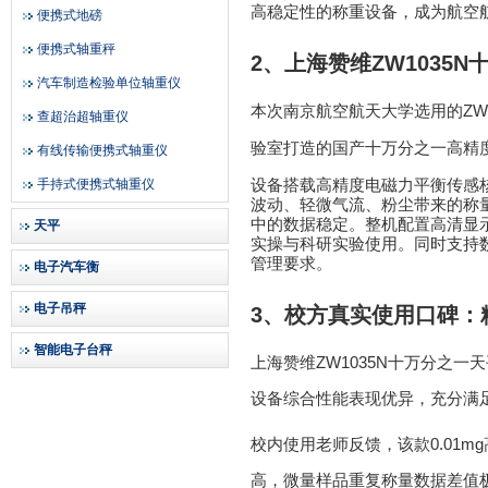
高稳定性的称重设备，成为航空
便携式地磅
便携式轴重秤
2
、上海赞维
ZW1035N
汽车制造检验单位轴重仪
ZW
本次南京航空航天大学选用的
查超治超轴重仪
验室打造的国产十万分之一高精
有线传输便携式轴重仪
手持式便携式轴重仪
设备搭载高精度电磁力平衡传感
波动、轻微气流、粉尘带来的称
中的数据稳定。整机配置高清显
天平
实操与科研实验使用。同时支持
管理要求。
电子汽车衡
电子吊秤
3
、校方真实使用口碑：
智能电子台秤
ZW1035N
上海赞维
十万分之一天
设备综合性能表现优异，充分满
0.01mg
校内使用老师反馈，该款
高，微量样品重复称量数据差值