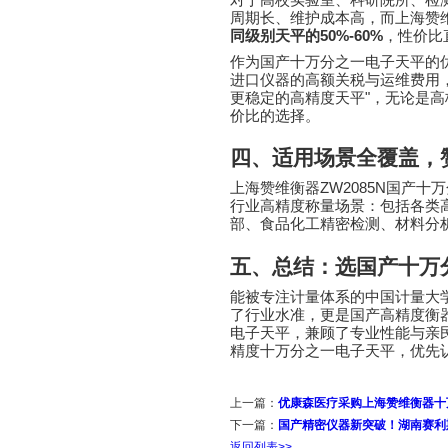
对于高校实验室、科研院所、检
周期长、维护成本高，而上海赞
5
0%-
6
0%
同级别天平的
，性价比
作为国产十万分之一电子天平的
进口仪器的高额关税与运维费用
"
更稳定的高精度天平
，无论是高
价比的选择。
四、适用场景全覆盖，
ZW2085N
上海赞维衡器
国产十万
行业高精度称量场景：包括各类
部、食品化工精密检测、材料分
五、总结：选国产十万
能被专注计量体系的中国计量大
了行业水准，更是国产高精度衡
电子天平，兼顾了专业性能与亲
精度十万分之一电子天平，优先
上一篇：
优康森医疗采购上海赞维衡器十
下一篇：
国产精密仪器新突破！湖南赛利斯
返回列表>>