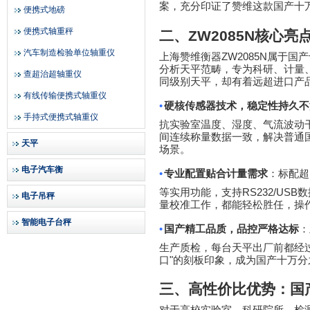
案，充分印证了赞维这款国产十
便携式地磅
便携式轴重秤
二、
ZW2085N
核心亮
汽车制造检验单位轴重仪
ZW2085N
上海赞维衡器
属于国产
分析天平范畴，专为科研、计量
查超治超轴重仪
同级别天平，却有着远超进口产
有线传输便携式轴重仪
•
硬核传感器技术，稳定性持久不
手持式便携式轴重仪
抗实验室温度、湿度、气流波动
间连续称量数据一致，解决普通
天平
场景。
电子汽车衡
•
专业配置贴合计量需求
：标配超
RS232/USB
等实用功能，支持
数
电子吊秤
量校准工作，都能轻松胜任，操
智能电子台秤
•
国产精工品质，品控严格达标
：
生产质检，每台天平出厂前都经
"
口
的刻板印象，成为国产十万分
三、高性价比优势：国