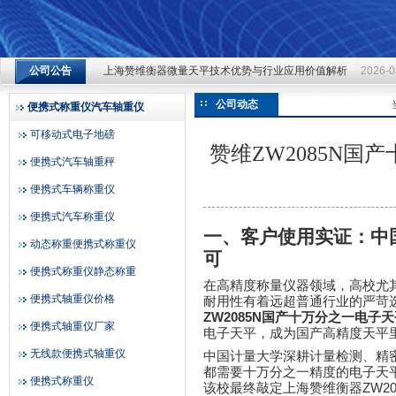
上海赞维衡器微量天平技术优势与行业应用价值解析
2026-0
公司公告
上海赞维衡器微量天平技术优势与行业应用价值解析
2026-0
上海赞维衡器有限公司
上海赞维衡器微量天平技术优势与行业应用价值解析
2026-0
公司动态
便携式称重仪汽车轴重仪
可移动式电子地磅
赞维ZW2085N
便携式汽车轴重秤
便携式车辆称重仪
便携式汽车称重仪
一、客户使用实证：中
动态称重便携式称重仪
可
便携式称重仪静态称重
在高精度称量仪器领域，高校尤
便携式轴重仪价格
耐用性有着远超普通行业的严苛
ZW2085N
国产十万分之一电子天
便携式轴重仪厂家
电子天平，成为国产高精度天平
无线款便携式轴重仪
中国计量大学深耕计量检测、精
都需要十万分之一精度的电子天
便携式称重仪
ZW20
该校最终敲定上海赞维衡器