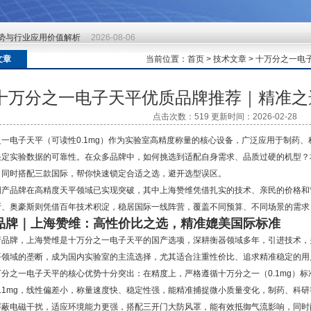
势与行业应用价值解析
2026-08-06
势与行业应用价值解析
2026-08-06
势与行业应用价值解析
2026-08-06
文章
当前位置：
首页
>
技术文章
> 十万分之一
十万分之一电子天平优质品牌推荐｜精准之
点击次数：519 更新时间：2026-02-28
之一电子天平（可读性0.1mg）作为实验室高精度称量的核心设备，广泛应用于制药
决定实验数据的可靠性。在众多品牌中，如何挑选到适配自身需求、品质过硬的机型？
，同时搭配三款国际，帮你快速锁定合适之选，避开选型误区。
国产品牌在高精度天平领域已实现突破，其中上海赞维凭借扎实的技术、亲民的价格和
斯、奥豪斯则凭借百年技术积淀，稳居国际一线阵营，覆盖不同预算、不同场景的需求
品牌｜上海赞维：高性价比之选，精准媲美国际标准
产品牌，上海赞维是十万分之一电子天平的国产选项，深耕衡器领域多年，引进技术，
平领域的垄断，成为国内实验室的主流选择，尤其适合注重性价比、追求精准稳定的用
万分之一电子天平的核心优势十分突出：在精度上，严格遵循十万分之一（0.1mg）
0.1mg，线性偏差小，称量速度快、稳定性强，能精准捕捉微小质量变化，制药、科
屏蔽电磁干扰，适应环境能力更强，搭配三开门大防风罩，能有效抵御气流影响，同时