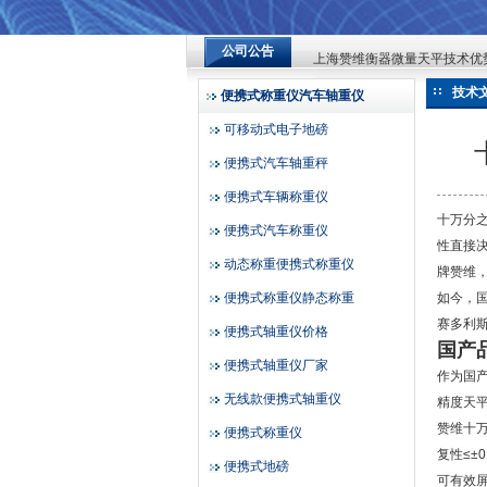
上海赞维衡器微量天平技术优
公司公告
上海赞维衡器微量天平技术优
上海赞维衡器有限公司
上海赞维衡器微量天平技术优
技术
便携式称重仪汽车轴重仪
可移动式电子地磅
便携式汽车轴重秤
便携式车辆称重仪
十万分
便携式汽车称重仪
性直接
动态称重便携式称重仪
牌赞维
便携式称重仪静态称重
如今，
赛多利
便携式轴重仪价格
国产
便携式轴重仪厂家
作为国
无线款便携式轴重仪
精度天
赞维十
便携式称重仪
复性≤±
便携式地磅
可有效