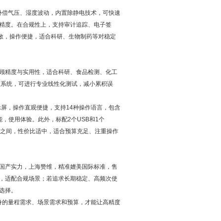
智能补偿气压、湿度波动，内置除静电技术，可快速
精度。在合规性上，支持审计追踪、电子签
区域宽敞，操作便捷，适合科研、生物制药等对稳定
。
顾精度与实用性，适合科研、食品检测、化工
校准系统，可进行专业线性化测试，减小累积误
摸显示屏，操作直观便捷，支持14种操作语言，包含
，使用体验。此外，标配2个USB和1个
牌之间，性价比适中，适合预算充足、注重操作
国产实力，上海赞维，精准媲美国际标准，售
，适配合规场景；若追求长期稳定、高频次使
选择。
自身的量程需求、场景需求和预算，才能让高精度