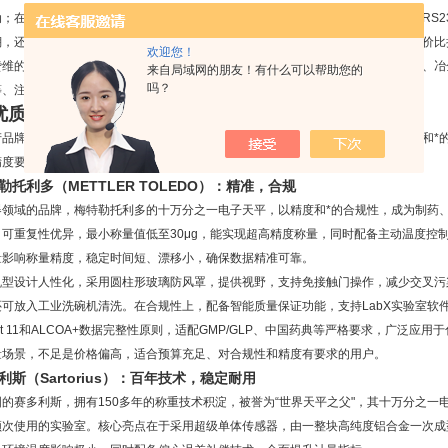
动；在实用性上，支持内部砝码校准，无需人为接触砝码，有效避免误差，可选配RS2
溯，还提供单量程、双量程甚至全量程可选，一机两用，兼顾大量程与高精度，性价比
欢迎您！
赞维的售后保障优势，响应及时，校准维护便捷，且广泛应用于科研、教育、医疗、冶
来自局域网的朋友！有什么可以帮助您的
吗？
等、注重实用性与稳定性的实验室，是国产品牌中“精准与性价比"的结合体。
优质品牌｜三款机型，覆盖精准需求
产品牌赞维，梅特勒托利多、赛多利斯、奥豪斯三大国际品牌，凭借百年技术积淀和*
精度要求、预算充足，或有特殊合规需求的场景，是行业内的优质之选。
特勒托利多（METTLER TOLEDO）：精准，合规
器领域的品牌，梅特勒托利多的十万分之一电子天平，以精度和*的合规性，成为制药
可重复性优异，最小称量值低至30μg，能实现超高精度称量，同时配备主动温度控制
量影响称量精度，稳定时间短、漂移小，确保数据精准可靠。
机型设计人性化，采用圆柱形玻璃防风罩，提供视野，支持免接触门操作，减少交叉污
还可放入工业洗碗机清洗。在合规性上，配备智能质量保证功能，支持LabX实验室软
part 11和ALCOA+数据完整性原则，适配GMP/GLP、中国药典等严格要求，广
量场景，不足是价格偏高，适合预算充足、对合规性和精度有要求的用户。
多利斯（Sartorius）：百年技术，稳定耐用
国的赛多利斯，拥有150多年的称重技术积淀，被誉为“世界天平之父"，其十万分之
频次使用的实验室。核心亮点在于采用超级单体传感器，由一整块高纯度铝合金一次成