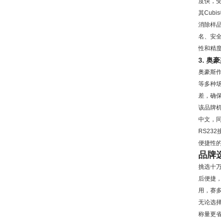
度快，
其Cub
消除样
名、安全
性和精
3. 
奥豪斯
等多种场
差，确保
该品牌机
中文，
RS2
便捷性的
品牌
挑选十
后便捷
用，赛
无论选择
称量更