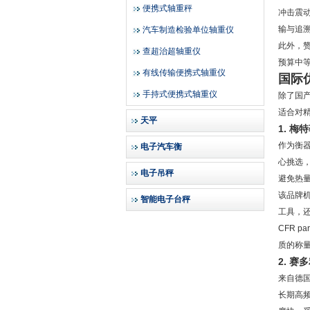
便携式轴重秤
冲击震
输与追
汽车制造检验单位轴重仪
此外，
查超治超轴重仪
预算中
有线传输便携式轴重仪
国际
手持式便携式轴重仪
除了国
适合对
天平
1. 梅
作为衡
电子汽车衡
心挑选，
电子吊秤
避免热
该品牌
智能电子台秤
工具，
CFR 
质的称
2. 赛
来自德
长期高