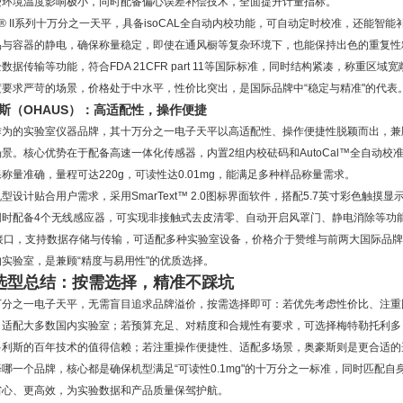
受环境温度影响极小，同时配备偏心误差补偿技术，全面提升计量指标。
is® II系列十万分之一天平，具备isoCAL全自动内校功能，可自动定时校准，还能
品与容器的静电，确保称量稳定，即使在通风橱等复杂环境下，也能保持出色的重复性
数据传输等功能，符合FDA 21CFR part 11等国际标准，同时结构紧凑，称重
度要求严苛的场景，价格处于中水平，性价比突出，是国际品牌中“稳定与精准"的代表
奥豪斯（OHAUS）：高适配性，操作便捷
作为的实验室仪器品牌，其十万分之一电子天平以高适配性、操作便捷性脱颖而出，兼
景。核心优势在于配备高速一体化传感器，内置2组内校砝码和AutoCal™全自动
称量准确，量程可达220g，可读性达0.01mg，能满足多种样品称量需求。
型设计贴合用户需求，采用SmarText™ 2.0图标界面软件，搭配5.7英寸彩色触
同时配备4个无线感应器，可实现非接触式去皮清零、自动开启风罩门、静电消除等功能
32接口，支持数据存储与传输，可适配多种实验室设备，价格介于赞维与前两大国际品
实验室，是兼顾“精度与易用性"的优质选择。
选型总结：按需选择，精准不踩坑
万分之一电子天平，无需盲目追求品牌溢价，按需选择即可：若优先考虑性价比、注重
，适配大多数国内实验室；若预算充足、对精度和合规性有要求，可选择梅特勒托利多
多利斯的百年技术的值得信赖；若注重操作便捷性、适配多场景，奥豪斯则是更合适的
哪一个品牌，核心都是确保机型满足“可读性0.1mg"的十万分之一标准，同时匹配
省心、更高效，为实验数据和产品质量保驾护航。