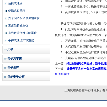
2、前后密封设计，确保防腐密封，达到
便携式地磅
3、一体化传感器结构，确保结构强
便携式轴重秤
4、高强度合金钢吊钩，5倍以上过载
汽车制造检验单位轴重仪
防爆吊秤是精密计量仪器，使用中需
查超治超轴重仪
1、此款防爆吊秤抗振放雨性能良好，
有线传输便携式轴重仪
机械部件，避免螺丝插销等部件松动，保
手持式便携式轴重仪
2、严谨超载，对超载所造成的严重后
3、为保证显示器清晰和使用寿命，本
天平
4、不宜放在粉尘及振动严重的地方使
5、充电器 电瓶和锂电池属于易耗品
电子汽车衡
上一篇：
把这些知识点掌握好，新手也能
电子吊秤
下一篇：
微量天平具有十分丰富的应用模
返回列表>>
智能电子台秤
上海赞维衡器有限公司 版权所有 