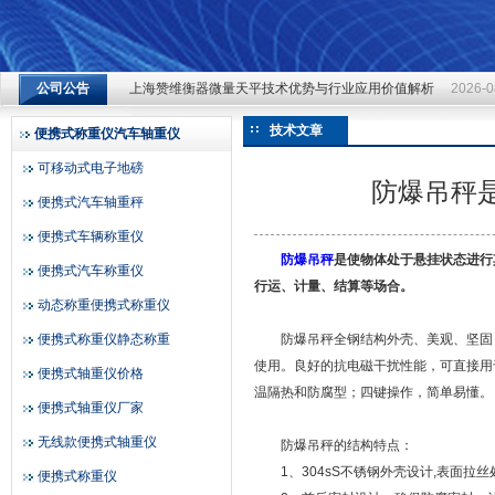
上海赞维衡器微量天平技术优势与行业应用价值解析
2026-0
公司公告
上海赞维衡器微量天平技术优势与行业应用价值解析
2026-0
上海赞维衡器有限公司
上海赞维衡器微量天平技术优势与行业应用价值解析
2026-0
技术文章
便携式称重仪汽车轴重仪
可移动式电子地磅
防爆吊秤
便携式汽车轴重秤
便携式车辆称重仪
防爆吊秤
是使物体处于悬挂状态进行
便携式汽车称重仪
行运、计量、结算等场合。
动态称重便携式称重仪
便携式称重仪静态称重
防爆吊秤全钢结构外壳、美观、坚固；
使用。良好的抗电磁干扰性能，可直接用
便携式轴重仪价格
温隔热和防腐型；四键操作，简单易懂。
便携式轴重仪厂家
无线款便携式轴重仪
防爆吊秤的结构特点：
1、304sS不锈钢外壳设计,表面拉丝
便携式称重仪