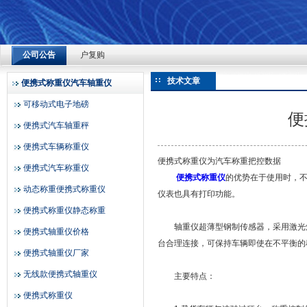
上海赞维ZLK700-4便携式汽车称重仪：深耕检测多年，凭精
公司公告
户复购
上海赞维衡器有限公司
2026-08-04
技术文章
便携式称重仪汽车轴重仪
上海赞维ZLK700-4便携式汽车称重仪：深耕检测多年，凭精
可移动式电子地磅
便
户复购
便携式汽车轴重秤
2026-08-04
便携式车辆称重仪
上海赞维ZLK700-4便携式汽车称重仪：深耕检测多年，凭精
便携式称重仪为汽车称重把控数据
便携式汽车称重仪
便携式称重仪
的优势在于使用时，
户复购
动态称重便携式称重仪
仪表也具有打印功能。
2026-08-04
便携式称重仪静态称重
轴重仪超薄型钢制传感器，采用激光焊
便携式轴重仪价格
台合理连接，可保持车辆即使在不平衡的
便携式轴重仪厂家
无线款便携式轴重仪
主要特点：
便携式称重仪