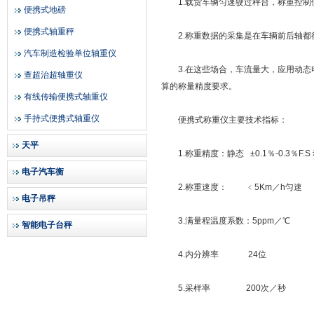
1.载货车辆匀速驶过秤台，称重控制
便携式地磅
便携式轴重秤
2.称重数据的采集是在车辆前后轴都
汽车制造检验单位轴重仪
3.在这些场合，车流量大，应用动态
查超治超轴重仪
算的称量精度要求。
有线传输便携式轴重仪
手持式便携式轴重仪
便携式称重仪主要技术指标：
天平
1.称重精度：静态 ±0.1％-0.3％F.S 
电子汽车衡
2.称重速度： ﹤5Km／h匀速
电子吊秤
3.满量程温度系数：5ppm／℃
智能电子台秤
4.内分辨率 24位
5.采样率 200次／秒