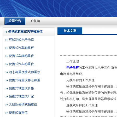
上海赞维ZLK700-4便携式汽车称重仪：深耕检测多年，凭精
户复购
公司公告
2026-08-04
上海赞维衡器有限公司
上海赞维ZLK700-4便携式汽车称重仪：深耕检测多年，凭精
技术文章
便携式称重仪汽车轴重仪
户复购
可移动式电子地磅
2026-08-04
便携式汽车轴重秤
上海赞维ZLK700-4便携式汽车称重仪：深耕检测多年，凭精
便携式车辆称重仪
户复购
工作原理
便携式汽车称重仪
电子吊秤
的工作原理以电子元件-称
2026-08-04
动态称重便携式称重仪
电路等电路组成。
便携式称重仪静态称重
无线吊秤的工作原理
物体的重量通过吊钩作用于传感器，经传
便携式轴重仪价格
号，经无线传输系统送到仪表的数据处理
便携式轴重仪厂家
过打印机打印、送大屏幕显示器显示或送
无线款便携式轴重仪
直视式吊秤的工作原理
物体的重量通过吊钩作用于传感器，经传
便携式称重仪